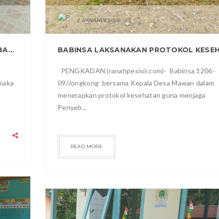
RANAHPESISIR
ANJANGSANA KE RUMAH WARGA, CARA BABINSA KORAMIL 05/EMBALOH HULU ERATKAN SILATURAHMI
PENGKADAN (ranahpesisir.com)- Babinsa 1206-
 maka
09/Jongkong bersama Kepala Desa Mawan dalam
menerapkan protokol kesehatan guna menjaga
Penyeb...
READ MORE
RAGAM
2021
JUN
19