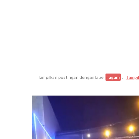
Tampilkan postingan dengan label
ragam
.
Tampi
BERI