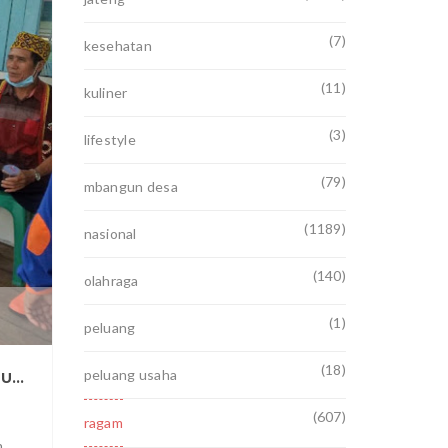
JUN
19
(7)
kesehatan
(11)
0
kuliner
(3)
lifestyle
(79)
mbangun desa
(1189)
nasional
(140)
olahraga
(1)
peluang
(18)
peluang usaha
KORAMIL KALIS DUKUNG PENUH PEMBENTUKAN DAN PELATIHAN RELAWAN DAMKAR DESA RANTAU KALIS
(607)
ragam
n