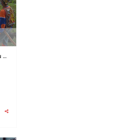
PEMBENTUKAN DAN PELATIHAN RELAWAN PEMADAM KEBAKARAN DI KALIS, INI PESAN BABINSA KORAMIL 1206-12 KALIS