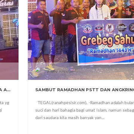
0
RANAHPESISIR
"WARAS" KULINER BERTEMA KAFE HARGA ANGKRINGAN
ta yg
TEGAL(ranahpesisir.com), -Ramadhan adalah bula
i
suci dan hari bahagia bagi umat Islam, namun seba
dari saudara kita masih banyak yan...