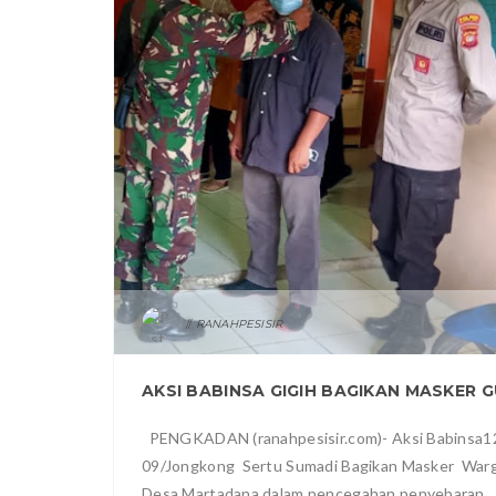
RANAHPESISIR
PENGKADAN (ranahpesisir.com)- Aksi Babinsa1
09/Jongkong Sertu Sumadi Bagikan Masker War
Desa Martadana dalam pencegahan penyebaran...