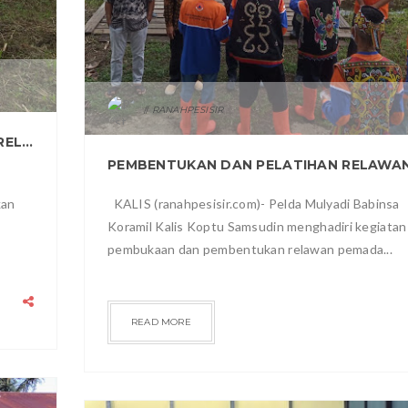
RANAHPESISIR
HADIRI PEMBENTUKAN DAN PELATIHAN RELAWAN KEBAKARAN DESA, INI HARAPAN BABINSA KORAMIL 1206/12
kan
KALIS (ranahpesisir.com)- Pelda Mulyadi Babinsa
Koramil Kalis Koptu Samsudin menghadiri kegiatan
pembukaan dan pembentukan relawan pemada...
READ MORE
RAGAM
2021