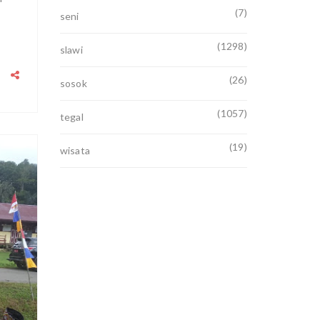
(7)
seni
(1298)
slawi
(26)
sosok
(1057)
tegal
(19)
wisata
2021
JUN
19
0