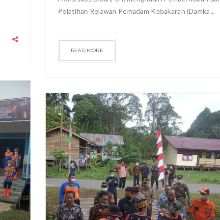
Pelatihan Relawan Pemadam Kebakaran (Damka...
READ MORE
RAGAM
2021
JUN
19
0