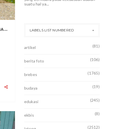
suatu hal ya...
BABINSA LAKSANAKAN PROTOKOL KESEHATAN BERSAMA KADES DI POSKO COVID-19
LABELS LIST NUMBERED
(81)
artikel
(106)
berita foto
(1765)
brebes
(19)
budaya
(245)
edukasi
(8)
ekbis
2021
(2512)
jateng