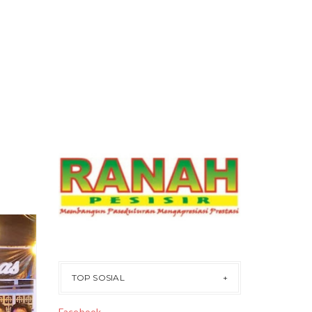
202
2
APR
30
TOP SOSIAL
Facebook