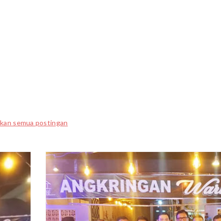
lkan semua postingan
JATENG
202
2
JUN
22