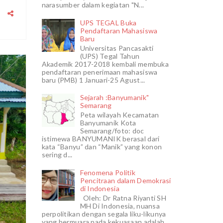
narasumber dalam kegiatan "N...
UPS TEGAL Buka
Pendaftaran Mahasiswa
Baru
Universitas Pancasakti
(UPS) Tegal Tahun
Akademik 2017-2018 kembali membuka
2021
pendaftaran penerimaan mahasiswa
baru (PMB) 1 Januari-25 Agust...
JUN
19
Sejarah :Banyumanik"
Semarang
Peta wilayah Kecamatan
Banyumanik Kota
Semarang/foto: doc
0
istimewa BANYUMANIK berasal dari
kata “Banyu” dan “Manik” yang konon
sering d...
Fenomena Politik
Pencitraan dalam Demokrasi
di Indonesia
Oleh: Dr Ratna Riyanti SH
MH Di Indonesia, nuansa
perpolitikan dengan segala liku-likunya
yang bermuara pada kekuasaan adalah