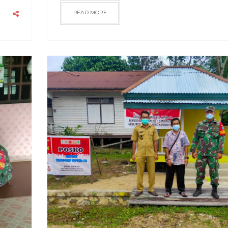
READ MORE
RAGAM
2021
JUN
19
0