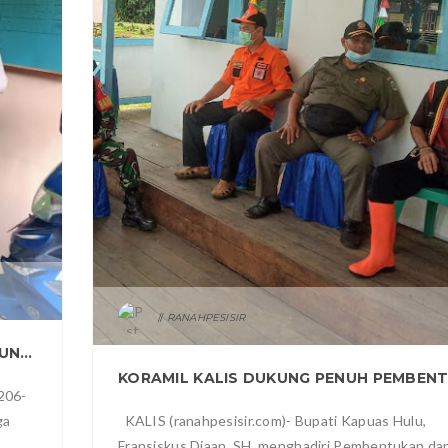
0
RANAHPESISIR
AKSI BABINSA GIGIH BAGIKAN MASKER GUNA PENCEGAHAN WARGA DESA MARTADANA PENGKADAN
206-
ga
KALIS (ranahpesisir.com)- Bupati Kapuas Hulu,
Fransiskus Diaan, SH, menghadiri Pembentukan da