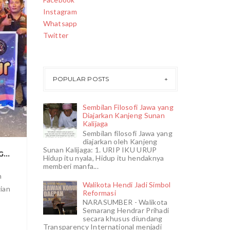
Instagram
0
Whatsapp
Twitter
POPULAR POSTS
Sembilan Filosofi Jawa yang
Diajarkan Kanjeng Sunan
Kalijaga
Sembilan filosofi Jawa yang
diajarkan oleh Kanjeng
Sunan Kalijaga: 1. URIP IKU URUP
SAMBUT RAMADHAN PSTT DAN ANGKRINGAN WARAS GELAR BAKSOS
Hidup itu nyala, Hidup itu hendaknya
memberi manfa...
n
Walikota Hendi Jadi Simbol
gian
Reformasi
NARASUMBER - Walikota
Semarang Hendrar Prihadi
secara khusus diundang
Transparency International menjadi