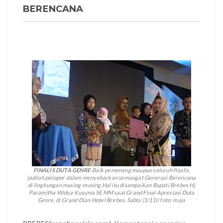
BERENCANA
FINALIS DUTA GENRE
-Baik pemenang maupun seluruh finalis,
jadilah pelopor dalam menyebarkan semangat Generasi Berencana
di lingkungan masing-masing.Hal itu disampaikan Bupati Brebes Hj
Paramitha Widya Kusuma SE MM saat Grand Final Apresiasi Duta
Genre, di Grand Dian Hotel Brebes, Sabtu (1/11)/ foto: maja