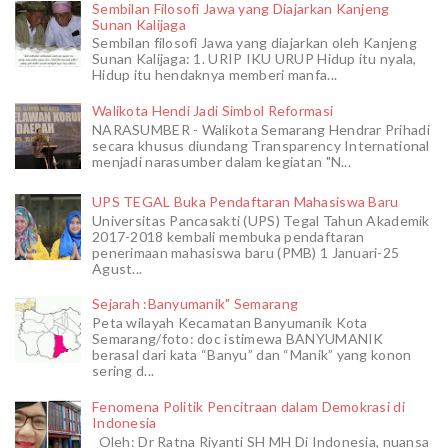
Sembilan Filosofi Jawa yang Diajarkan Kanjeng
Sunan Kalijaga
Sembilan filosofi Jawa yang diajarkan oleh Kanjeng
Sunan Kalijaga: 1. URIP IKU URUP Hidup itu nyala,
Hidup itu hendaknya memberi manfa...
Walikota Hendi Jadi Simbol Reformasi
NARASUMBER - Walikota Semarang Hendrar Prihadi
secara khusus diundang Transparency International
menjadi narasumber dalam kegiatan "N...
UPS TEGAL Buka Pendaftaran Mahasiswa Baru
Universitas Pancasakti (UPS) Tegal Tahun Akademik
2017-2018 kembali membuka pendaftaran
penerimaan mahasiswa baru (PMB) 1 Januari-25
Agust...
Sejarah :Banyumanik" Semarang
Peta wilayah Kecamatan Banyumanik Kota
Semarang/foto: doc istimewa BANYUMANIK
berasal dari kata “Banyu” dan “Manik” yang konon
sering d...
Fenomena Politik Pencitraan dalam Demokrasi di
Indonesia
Oleh: Dr Ratna Riyanti SH MH Di Indonesia, nuansa