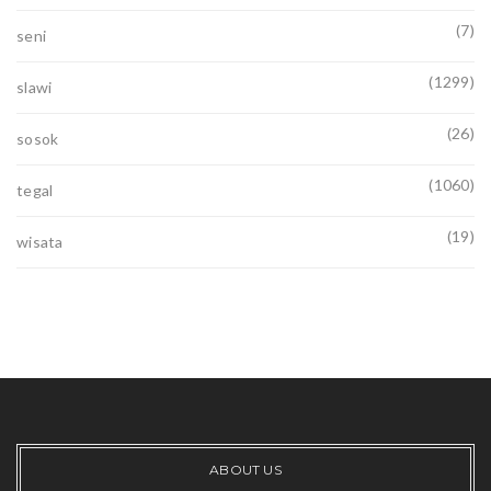
(7)
seni
(1299)
slawi
(26)
sosok
(1060)
tegal
(19)
wisata
ABOUT US